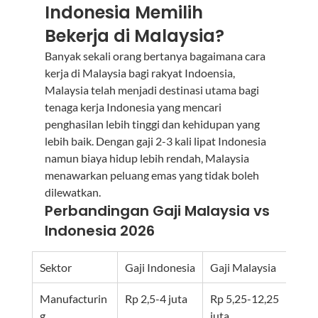
Indonesia Memilih 
Bekerja di Malaysia?
Banyak sekali orang bertanya bagaimana cara 
kerja di Malaysia bagi rakyat Indoensia, 
Malaysia telah menjadi destinasi utama bagi 
tenaga kerja Indonesia yang mencari 
penghasilan lebih tinggi dan kehidupan yang 
lebih baik. Dengan gaji 2-3 kali lipat Indonesia 
namun biaya hidup lebih rendah, Malaysia 
menawarkan peluang emas yang tidak boleh 
dilewatkan.
Perbandingan Gaji Malaysia vs 
Indonesia 2026
Sektor
Gaji Indonesia
Gaji Malaysia
Selis
Manufacturin
Rp 2,5-4 juta
Rp 5,25-12,25 
2-3x
g
juta