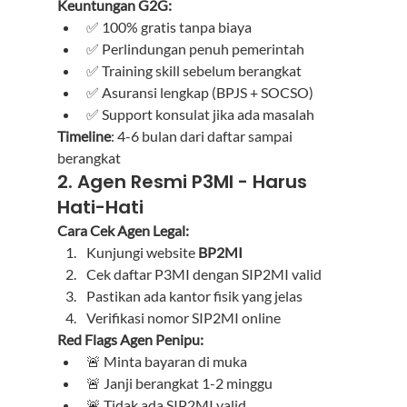
Keuntungan G2G:
✅ 100% gratis tanpa biaya
✅ Perlindungan penuh pemerintah
✅ Training skill sebelum berangkat
✅ Asuransi lengkap (BPJS + SOCSO)
✅ Support konsulat jika ada masalah
Timeline
: 4-6 bulan dari daftar sampai 
berangkat
2. Agen Resmi P3MI - Harus 
Hati-Hati
Cara Cek Agen Legal:
Kunjungi website 
BP2MI
Cek daftar P3MI dengan SIP2MI valid
Pastikan ada kantor fisik yang jelas
Verifikasi nomor SIP2MI online
Red Flags Agen Penipu:
🚨 Minta bayaran di muka
🚨 Janji berangkat 1-2 minggu
🚨 Tidak ada SIP2MI valid