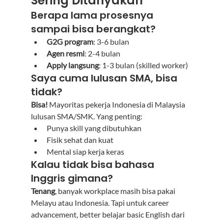
Sering Ditanyakan
Berapa lama prosesnya 
sampai bisa berangkat?
G2G program
: 3-6 bulan
Agen resmi
: 2-4 bulan
Apply langsung
: 1-3 bulan (skilled worker)
Saya cuma lulusan SMA, bisa 
tidak?
Bisa!
 Mayoritas pekerja Indonesia di Malaysia 
lulusan SMA/SMK. Yang penting:
Punya skill yang dibutuhkan
Fisik sehat dan kuat
Mental siap kerja keras
Kalau tidak bisa bahasa 
Inggris gimana?
Tenang
, banyak workplace masih bisa pakai 
Melayu atau Indonesia. Tapi untuk career 
advancement, better belajar basic English dari 