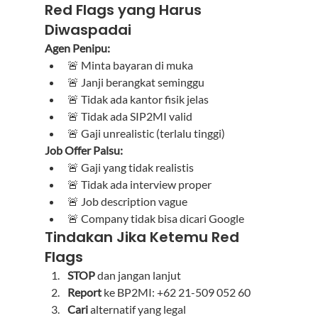
Red Flags yang Harus 
Diwaspadai
Agen Penipu:
🚨 Minta bayaran di muka
🚨 Janji berangkat seminggu
🚨 Tidak ada kantor fisik jelas
🚨 Tidak ada SIP2MI valid
🚨 Gaji unrealistic (terlalu tinggi)
Job Offer Palsu:
🚨 Gaji yang tidak realistis
🚨 Tidak ada interview proper
🚨 Job description vague
🚨 Company tidak bisa dicari Google
Tindakan Jika Ketemu Red 
Flags
STOP
 dan jangan lanjut
Report
 ke BP2MI: +62 21-509 052 60
Cari
 alternatif yang legal