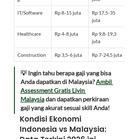
IT/Software
Rp 8-15 juta
Rp 17,5-35 
2-3x
juta
Healthcare
Rp 4-8 juta
Rp 9,8-19,3 
2,5x 
juta
Construction
Rp 3,5-6 juta
Rp 7-24,5 juta
2-4x
💡 Ingin tahu berapa gaji yang bisa 
Anda dapatkan di Malaysia? 
Ambil 
Assessment Gratis Livin 
Malaysia
 dan dapatkan perkiraan 
gaji yang akurat sesuai skill Anda!
Kondisi Ekonomi 
Indonesia vs Malaysia: 